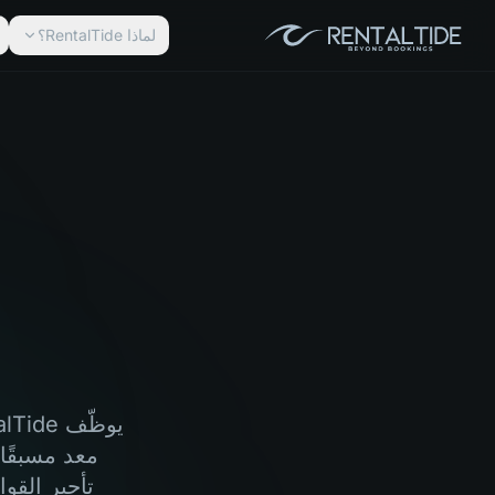
لماذا RentalTide؟
معد مسبقًا
تأجير الق