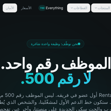
المنتجات
القطاعات
Everything
الأسعار
الأمان
789
نحن نوظّف: وظيفة واحدة شاغرة
الموظف رقم واحد.
لا رقم 500.
يوظّف Tide
. ستكون خط الدعم الأول لمشغّلينا، والشخص الذي يُ
وارب والجت سكي الجديدة على منصتنا، وآخر عين تفحص