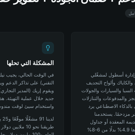
امل
المشكلة التي تحلها
 حجز وإدارة أسطول لمشغّلي
في الوقت الحالي، يجيب نيك 
الكاياك وألواح التجديف
التقني) على تذاكر الدعم وي
 السبا والسيارات والجولات
ويقوم إريك (المدير التجاري
جز والمدفوعات والتنازلات
جديد خلال عملية التهيئة. ه
اتفي بالذكاء الاصطناعي يرد
واستخدام سيئ لوقت مندوب
ر مزدحمًا. يستخدمنا
لدي
قديمة المعقدة أو جداول
طريقنا نحو 10 ملا
البيانات، ونأخذ نسبة ثابتة قدرها 4.9% بدلًا من 6-8%