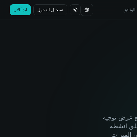
الوثائق
تسجيل الدخول
ابدأ الآن
تغيير اللغة
Rental أول عضو في فريقه. ليس الموظف رقم 500 مع عرض توجيه
طلق أنشطة
 الميزات