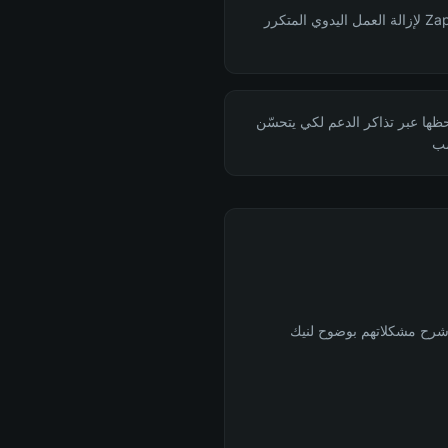
بناء وصيانة أتمتة Zapier/Make لإزالة العمل اليدوي المتكرر
احظها عبر تذاكر الدعم لكي يتحسّن
سب
وشرح مشكلاتهم بوضوح لنيك