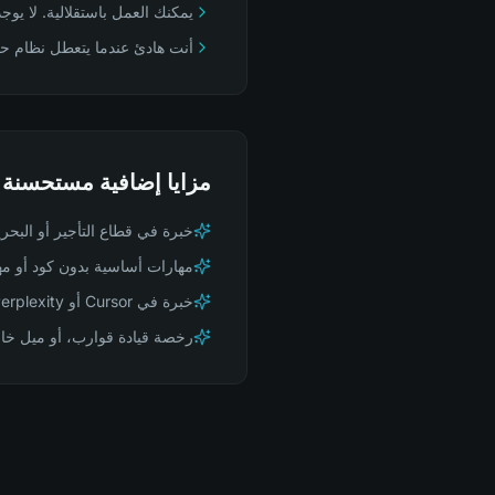
يمكنك العمل باستقلالية. لا يو
أنت هادئ عندما يتعطل نظام ح
مزايا إضافية مستحسنة
خبرة في قطاع التأجير أو البحري
مهارات أساسية بدون كود أو مهارات تقنية خفيفة (oks
خبرة في Cursor أو Perplexity أو Claude أو أدوات ذكاء اصطناعي مماثلة في سير عملك الفعلي، لا مجرد كلمات رنانة
رخصة قيادة قوارب، أو ميل خاص