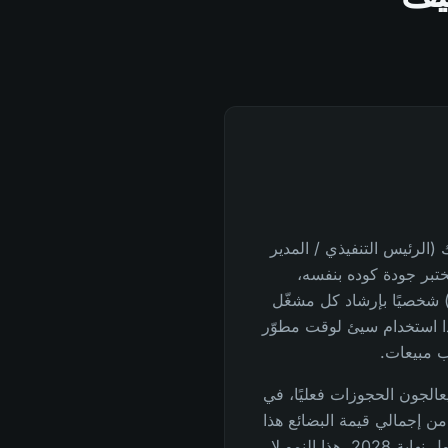
(الرئيس التنفيذي / المدير
ختبر جودة كوده بنفسه،
) شخصيًا بإرشاد كل مشغّل
ذا استخدام سيئ لوقت مطوّر
 مبيعات.
نا 91 مشغّلًا موقّعًا و25 يعالجون الحجوزات فعليًا، في
يين دولار من إجمالي قيمة البضائع هذا
العام و100 مليون دولار بحلول نهاية 2028. هذا النمو لا