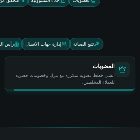
العضويات
إخلاء المسؤولية
التحقق من
تتبع الصيانة
إدارة جهات الاتصال
رأس ال
العضويات
أنشئ خطط عضوية متكررة مع مزايا وخصومات حصرية
للعملاء المخلصين.