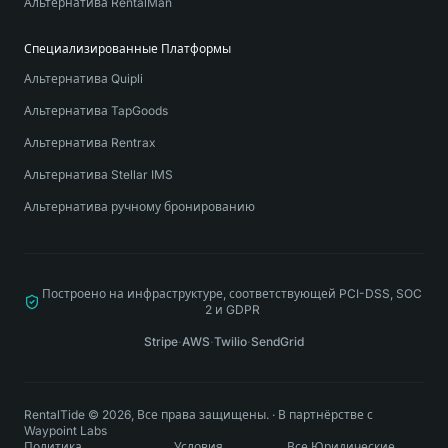
Альтернатива RentalMan
Специализированные Платформы
Альтернатива Quipli
Альтернатива TapGoods
Альтернатива Rentrax
Альтернатива Stellar IMS
Альтернатива ручному бронированию
Построено на инфраструктуре, соответствующей PCI-DSS, SOC
2 и GDPR
Stripe
·
AWS
·
Twilio
·
SendGrid
RentalTide © 2026, Все права защищены.
·
В партнёрстве с
Waypoint Labs
Политика
Условия
Все Юридические