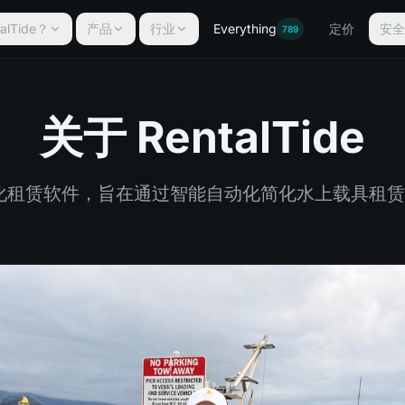
lTide？
产品
行业
Everything
定价
安
789
关于 RentalTide
一款一体化租赁软件，旨在通过智能自动化简化水上载具