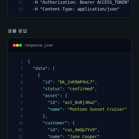
  -H "Authorization: Bearer ACCESS_TOKEN" \
12
  -H "Content-Type: application/json"
13
샘플 응답
response.json
{
1
"data"
:
[
2
{
3
"id"
:
"bk_2xK9mP4vL7"
,
4
"status"
:
"confirmed"
,
5
"asset"
:
{
6
"id"
:
"ast_8nRj3Kw2"
,
7
"name"
:
"Pontoon Sunset Cruiser"
8
}
,
9
"customer"
:
{
10
"id"
:
"cus_4mQp7Yx9"
,
11
"name"
:
"Jane Cooper"
12