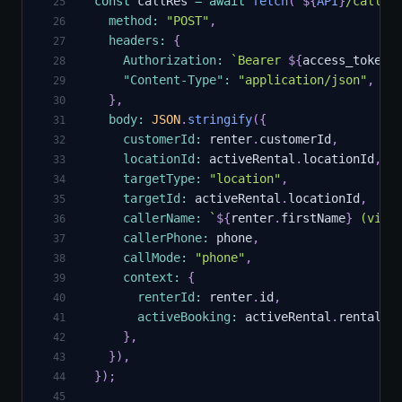
const
 callRes 
=
await
fetch
(
`
${
API
}
/calls/
25
method
:
"POST"
,
26
headers
:
{
27
Authorization
:
`
Bearer 
${
access_token
}
28
"Content-Type"
:
"application/json"
,
29
}
,
30
body
:
JSON
.
stringify
(
{
31
customerId
:
 renter
.
customerId
,
32
locationId
:
 activeRental
.
locationId
,
33
targetType
:
"location"
,
34
targetId
:
 activeRental
.
locationId
,
35
callerName
:
`
${
renter
.
firstName
}
 (via 
36
callerPhone
:
 phone
,
37
callMode
:
"phone"
,
38
context
:
{
39
renterId
:
 renter
.
id
,
40
activeBooking
:
 activeRental
.
rentalId
41
}
,
42
}
)
,
43
}
)
;
44
45