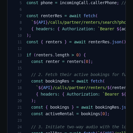
const
 phone 
=
 incomingCall
.
callerPhone
;
// e
5
6
const
 renterRes 
=
await
fetch
(
7
`
${
API
}
/calls/partner/renters/search?phone
8
{
headers
:
{
Authorization
:
`
Bearer 
${
acce
9
)
;
10
const
{
 renters 
}
=
await
 renterRes
.
json
(
)
;
11
12
if
(
renters
.
length
>
0
)
{
13
const
 renter 
=
 renters
[
0
]
;
14
15
// 2. Fetch their active bookings for full
16
const
 bookingRes 
=
await
fetch
(
17
`
${
API
}
/calls/partner/renters/
${
renter
.
i
18
{
headers
:
{
Authorization
:
`
Bearer 
${
ac
19
)
;
20
const
{
 bookings 
}
=
await
 bookingRes
.
json
21
const
 activeRental 
=
 bookings
[
0
]
;
22
23
// 3. Initiate two-way audio with the loca
24