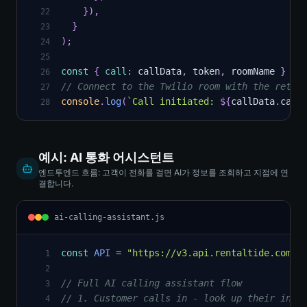
}
)
,
22
}
23
)
;
24
25
const
{
call
:
 callData
,
 token
,
 roomName 
}
=
26
// Connect to the Twilio room with the retur
27
console
.
log
(
`
Call initiated: 
${
callData
.
call
28
예시: AI 통화 어시스턴트
엔드투엔드 흐름: 고객이 전화를 걸면 AI가 정보를 조회하고 지점에 연
결합니다.
ai-calling-assistant.js
const
API
=
"https://v3.api.rentaltide.com"
;
1
2
// Full AI calling assistant flow
3
// 1. Customer calls in - look up their info
4