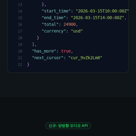
}
,
13
"start_time"
:
"2026-03-15T10:00:00Z"
,
14
"end_time"
:
"2026-03-15T14:00:00Z"
,
15
"total"
:
24900
,
16
"currency"
:
"usd"
17
}
18
]
,
19
"has_more"
:
true
,
20
"next_cursor"
:
"cur_9vZk2Lm8"
21
}
22
신규: 양방향 오디오 API