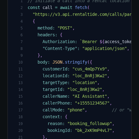
// Initiate a call into a rental location
1
const
 call 
=
await
fetch
(
2
"https://v3.api.rentaltide.com/calls/partn
3
{
4
method
:
"POST"
,
5
headers
:
{
6
Authorization
:
`
Bearer 
${
access_token
}
7
"Content-Type"
:
"application/json"
,
8
}
,
9
body
:
JSON
.
stringify
(
{
10
customerId
:
"cus_4mQp7Yx9"
,
11
locationId
:
"loc_8nRj3Kw2"
,
12
targetType
:
"location"
,
13
targetId
:
"loc_8nRj3Kw2"
,
14
callerName
:
"AI Assistant"
,
15
callerPhone
:
"+15551234567"
,
16
callMode
:
"phone"
,
// or "wal
17
context
:
{
18
reason
:
"booking_followup"
,
19
bookingId
:
"bk_2xK9mP4vL7"
,
20
}
,
21