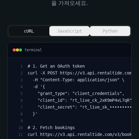
을 가져오세요.
cURL
JavaScript
Python
terminal
# 1. Get an OAuth token
1
curl -X POST https://v3.api.rentaltide.com/o
2
  -H "Content-Type: application/json" \
3
  -d '{
4
    "grant_type": "client_credentials",
5
    "client_id": "rt_live_ck_2xK9mP4vL7qR",
6
    "client_secret": "rt_live_sk_••••••••••"
7
  }'
8
9
# 2. Fetch bookings
10
curl https://v3.api.rentaltide.com/v3/bookin
11