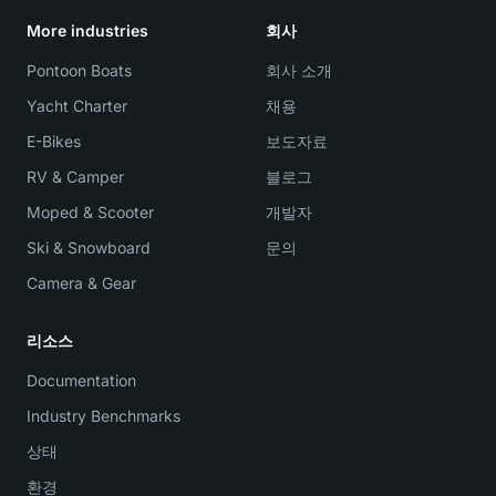
More industries
회사
Pontoon Boats
회사 소개
Yacht Charter
채용
E-Bikes
보도자료
RV & Camper
블로그
Moped & Scooter
개발자
Ski & Snowboard
문의
Camera & Gear
리소스
Documentation
Industry Benchmarks
상태
환경