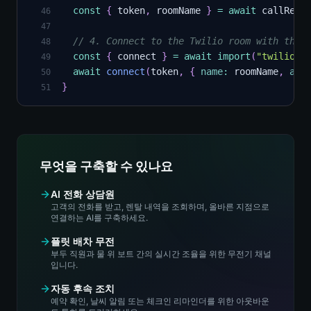
const
{
 token
,
 roomName 
}
=
await
 callRes
.
46
47
// 4. Connect to the Twilio room with the 
48
const
{
 connect 
}
=
await
import
(
"twilio-v
49
await
connect
(
token
,
{
name
:
 roomName
,
aud
50
}
51
무엇을 구축할 수 있나요
AI 전화 상담원
고객의 전화를 받고, 렌탈 내역을 조회하며, 올바른 지점으로
연결하는 AI를 구축하세요.
플릿 배차 무전
부두 직원과 물 위 보트 간의 실시간 조율을 위한 무전기 채널
입니다.
자동 후속 조치
예약 확인, 날씨 알림 또는 체크인 리마인더를 위한 아웃바운