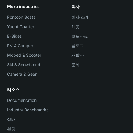
More industries
회사
Pontoon Boats
회사 소개
Yacht Charter
채용
E-Bikes
보도자료
RV & Camper
블로그
Moped & Scooter
개발자
Ski & Snowboard
문의
Camera & Gear
리소스
Documentation
Industry Benchmarks
상태
환경