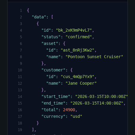
{
1
"data"
:
[
2
{
3
"id"
:
"bk_2xK9mP4vL7"
,
4
"status"
:
"confirmed"
,
5
"asset"
:
{
6
"id"
:
"ast_8nRj3Kw2"
,
7
"name"
:
"Pontoon Sunset Cruiser"
8
}
,
9
"customer"
:
{
10
"id"
:
"cus_4mQp7Yx9"
,
11
"name"
:
"Jane Cooper"
12
}
,
13
"start_time"
:
"2026-03-15T10:00:00Z"
,
14
"end_time"
:
"2026-03-15T14:00:00Z"
,
15
"total"
:
24900
,
16
"currency"
:
"usd"
17
}
18
]
,
19