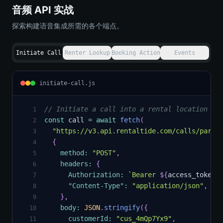
音频 API 实战
探索构建语音集成所需的各个端点。
Initiate Call
Renter Lookup
Booking Action
Events
initiate-call.js
// Initiate a call into a rental location
1
const
 call 
=
await
fetch
(
2
"https://v3.api.rentaltide.com/calls/partn
3
{
4
method
:
"POST"
,
5
headers
:
{
6
Authorization
:
`
Bearer 
${
access_token
}
7
"Content-Type"
:
"application/json"
,
8
}
,
9
body
:
JSON
.
stringify
(
{
10
customerId
:
"cus_4mQp7Yx9"
,
11