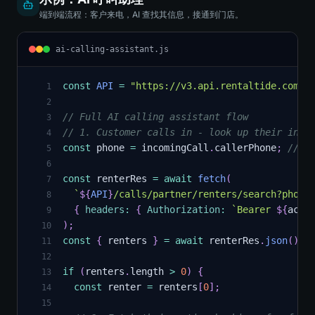
端到端流程：客户来电，AI 查找其信息，接通到门店。
ai-calling-assistant.js
const
API
=
"https://v3.api.rentaltide.com"
;
1
2
// Full AI calling assistant flow
3
// 1. Customer calls in - look up their info
4
const
 phone 
=
 incomingCall
.
callerPhone
;
// e
5
6
const
 renterRes 
=
await
fetch
(
7
`
${
API
}
/calls/partner/renters/search?phone
8
{
headers
:
{
Authorization
:
`
Bearer 
${
acce
9
)
;
10
const
{
 renters 
}
=
await
 renterRes
.
json
(
)
;
11
12
if
(
renters
.
length
>
0
)
{
13
const
 renter 
=
 renters
[
0
]
;
14
15