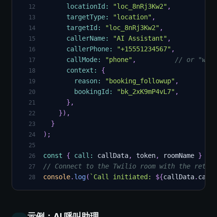
locationId
:
"loc_8nRj3Kw2"
,
12
targetType
:
"location"
,
13
targetId
:
"loc_8nRj3Kw2"
,
14
callerName
:
"AI Assistant"
,
15
callerPhone
:
"+15551234567"
,
16
callMode
:
"phone"
,
// or "wal
17
context
:
{
18
reason
:
"booking_followup"
,
19
bookingId
:
"bk_2xK9mP4vL7"
,
20
}
,
21
}
)
,
22
}
23
)
;
24
25
const
{
call
:
 callData
,
 token
,
 roomName 
}
=
26
// Connect to the Twilio room with the retur
27
console
.
log
(
`
Call initiated: 
${
callData
.
call
28
示例：AI 呼叫助理