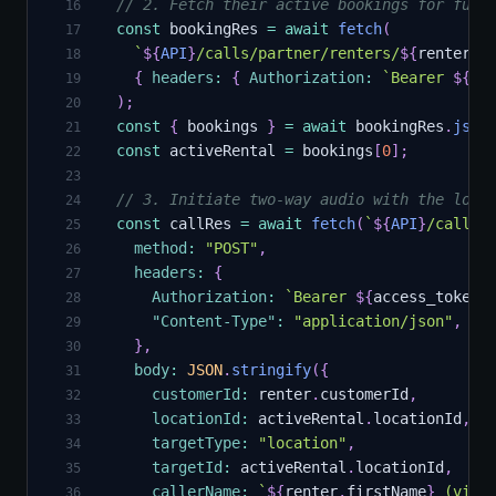
// 2. Fetch their active bookings for full
16
const
 bookingRes 
=
await
fetch
(
17
`
${
API
}
/calls/partner/renters/
${
renter
.
i
18
{
headers
:
{
Authorization
:
`
Bearer 
${
ac
19
)
;
20
const
{
 bookings 
}
=
await
 bookingRes
.
json
21
const
 activeRental 
=
 bookings
[
0
]
;
22
23
// 3. Initiate two-way audio with the loca
24
const
 callRes 
=
await
fetch
(
`
${
API
}
/calls/
25
method
:
"POST"
,
26
headers
:
{
27
Authorization
:
`
Bearer 
${
access_token
}
28
"Content-Type"
:
"application/json"
,
29
}
,
30
body
:
JSON
.
stringify
(
{
31
customerId
:
 renter
.
customerId
,
32
locationId
:
 activeRental
.
locationId
,
33
targetType
:
"location"
,
34
targetId
:
 activeRental
.
locationId
,
35
callerName
:
`
${
renter
.
firstName
}
 (via 
36