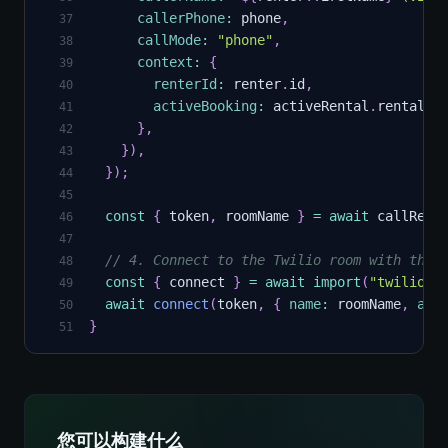
callerPhone
:
 phone
,
37
callMode
:
"phone"
,
38
context
:
{
39
renterId
:
 renter
.
id
,
40
activeBooking
:
 activeRental
.
rentalId
41
}
,
42
}
)
,
43
}
)
;
44
45
const
{
 token
,
 roomName 
}
=
await
 callRes
.
46
47
// 4. Connect to the Twilio room with the 
48
const
{
 connect 
}
=
await
import
(
"twilio-v
49
await
connect
(
token
,
{
name
:
 roomName
,
aud
50
}
51
您可以构建什么