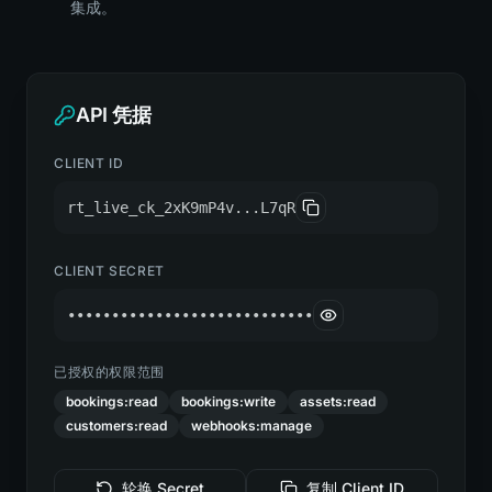
集成。
API 凭据
CLIENT ID
rt_live_ck_2xK9mP4v...L7qR
CLIENT SECRET
••••••••••••••••••••••••••••
已授权的权限范围
bookings:read
bookings:write
assets:read
customers:read
webhooks:manage
轮换 Secret
复制 Client ID