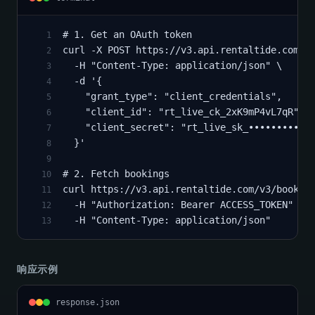
# 1. Get an OAuth token
1
curl -X POST https://v3.api.rentaltide.com/o
2
  -H "Content-Type: application/json" \
3
  -d '{
4
    "grant_type": "client_credentials",
5
    "client_id": "rt_live_ck_2xK9mP4vL7qR",
6
    "client_secret": "rt_live_sk_••••••••••"
7
  }'
8
9
# 2. Fetch bookings
10
curl https://v3.api.rentaltide.com/v3/bookin
11
  -H "Authorization: Bearer ACCESS_TOKEN" \
12
  -H "Content-Type: application/json"
13
响应示例
response.json