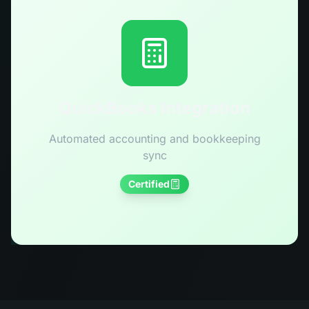
QuickBooks Integration
Automated accounting and bookkeeping
sync
Certified