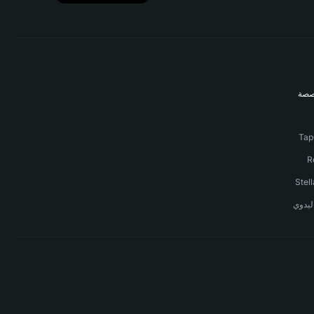
صصة
ليدوي