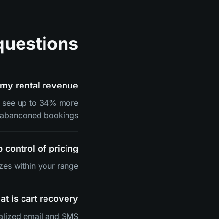
questions
my rental revenue?
ry see up to 34% more
 abandoned bookings.
 control of pricing?
zes within your range.
t is cart recovery?
nalized email and SMS