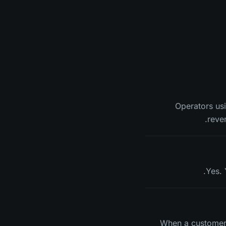
Operators us
reve
Yes. 
When a customer 