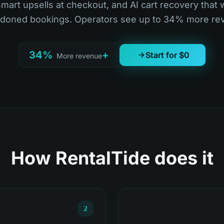
smart upsells at checkout, and AI cart recovery that 
doned bookings. Operators see up to 34% more rev
+34%
Start for $0
More revenue
How RentalTide does it
2