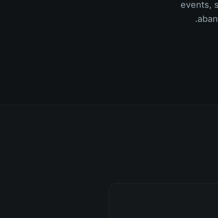
events, 
aban