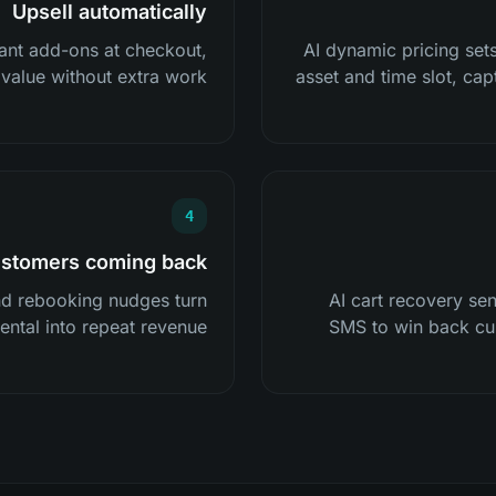
Upsell automatically
ant add-ons at checkout,
AI dynamic pricing sets
value without extra work.
asset and time slot, ca
4
stomers coming back
nd rebooking nudges turn
AI cart recovery se
ental into repeat revenue.
SMS to win back cu