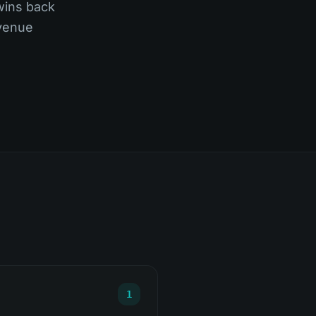
wins back
enue.
1