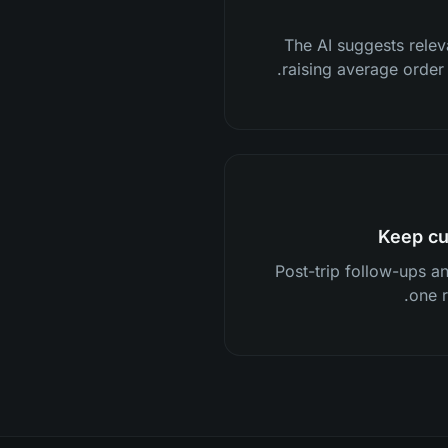
The AI suggests relev
raising average order 
Keep cu
Post-trip follow-ups a
one r