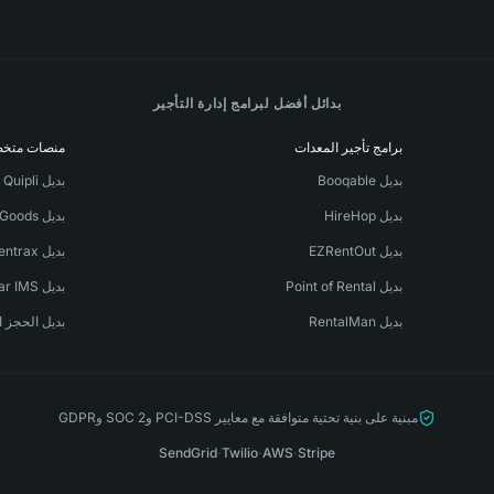
بدائل أفضل لبرامج إدارة التأجير
برامج تأجير المعدات
منصات متخ
بديل Booqable
بديل Quipli
بديل HireHop
بديل TapGoods
بديل EZRentOut
بديل Rentrax
بديل Point of Rental
بديل Stellar IMS
بديل RentalMan
بديل الحجز ا
مبنية على بنية تحتية متوافقة مع معايير PCI-DSS وSOC 2 وGDPR
SendGrid
·
Twilio
·
AWS
·
Stripe