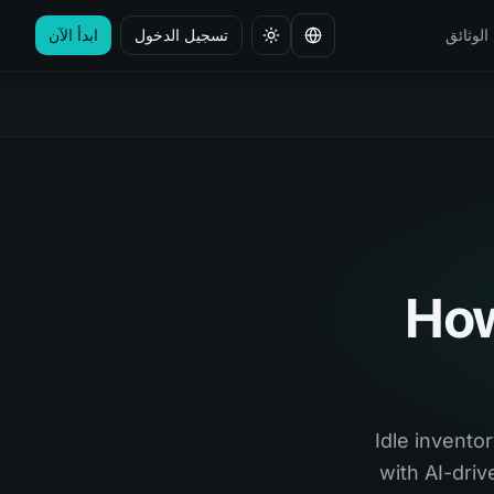
الوثائق
تسجيل الدخول
ابدأ الآن
تغيير اللغة
How
Idle inventor
with AI-dri