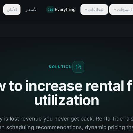
المنتجات
القطاعات
Everything
الأسعار
الأمان
789
SOLUTION
 to increase rental f
utilization
y is lost revenue you never get back. RentalTide rais
ven scheduling recommendations, dynamic pricing tha