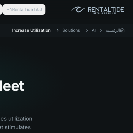
لماذا RentalTide؟
الرئيسية
Ar
Solutions
Increase Utilization
leet
es utilization
t stimulates