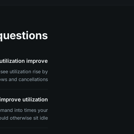
questions
ilization improve?
ee utilization rise by
ws and cancellations.
mprove utilization?
emand into times your
uld otherwise sit idle.