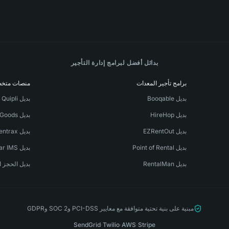
بدائل أفضل لبرامج إدارة التأجير
برامج تأجير المعدات
منصات متخ
بديل Booqable
بديل Quipli
بديل HireHop
بديل TapGoods
بديل EZRentOut
بديل Rentrax
بديل Point of Rental
بديل Stellar IMS
بديل RentalMan
بديل الحجز ا
مبنية على بنية تحتية متوافقة مع معايير PCI-DSS وSOC 2 وGDPR
SendGrid
·
Twilio
·
AWS
·
Stripe