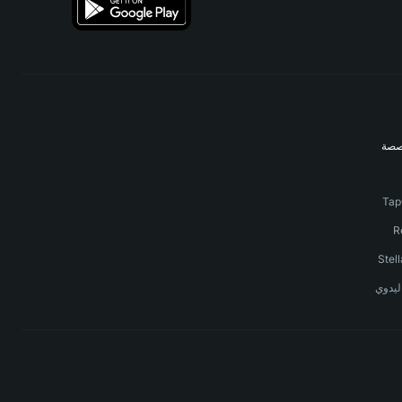
صصة
ليدوي