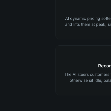
AI dynamic pricing soft
and lifts them at peak,
Recom
The AI steers customers 
otherwise sit idle, ba