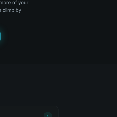
 more of your
n climb by
1