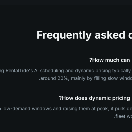
Frequently asked 
How much can ut
g RentalTide's AI scheduling and dynamic pricing typically s
around 20%, mainly by filling slow windo
How does dynamic pricing i
in low-demand windows and raising them at peak, it pulls d
fleet wo