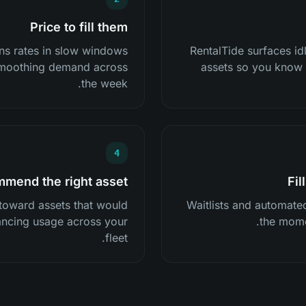
Price to fill them
ens rates in slow windows
RentalTide surfaces i
 smoothing demand across
assets so you know e
the week.
4
mend the right asset
Fil
toward assets that would
Waitlists and automated
lancing usage across your
the mome
fleet.