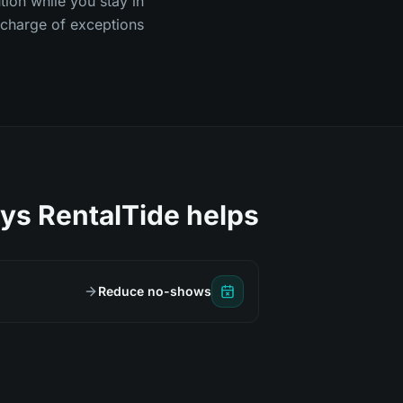
tion while you stay in
charge of exceptions.
ys RentalTide helps
Reduce no-shows