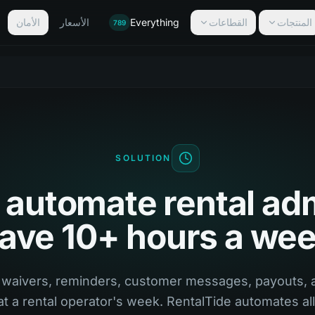
المنتجات
القطاعات
Everything
الأسعار
الأمان
789
SOLUTION
 automate rental ad
ave 10+ hours a we
 waivers, reminders, customer messages, payouts, 
t a rental operator's week. RentalTide automates all o