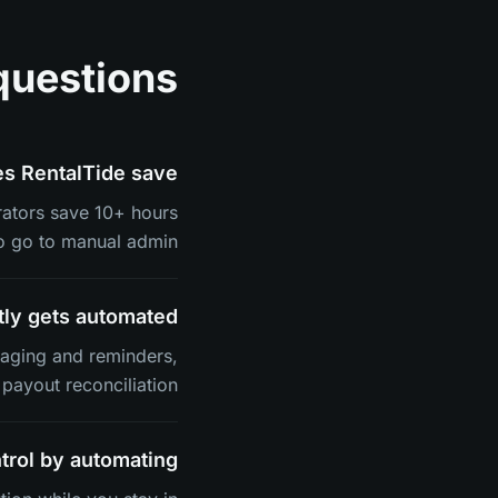
questions
s RentalTide save?
rators save 10+ hours
o go to manual admin.
ly gets automated?
saging and reminders,
ayout reconciliation.
trol by automating?