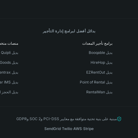
بدائل أفضل لبرامج إدارة التأجير
برامج تأجير المعدات
منصات متخ
بديل Booqable
بديل Quipli
بديل HireHop
بديل TapGoods
بديل EZRentOut
بديل Rentrax
بديل Point of Rental
بديل Stellar IMS
بديل RentalMan
بديل الحجز ا
مبنية على بنية تحتية متوافقة مع معايير PCI-DSS وSOC 2 وGDPR
SendGrid
·
Twilio
·
AWS
·
Stripe