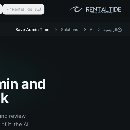
لماذا RentalTide؟
الرئيسية
Ar
Solutions
Save Admin Time
min and
ek
and review
f it: the AI