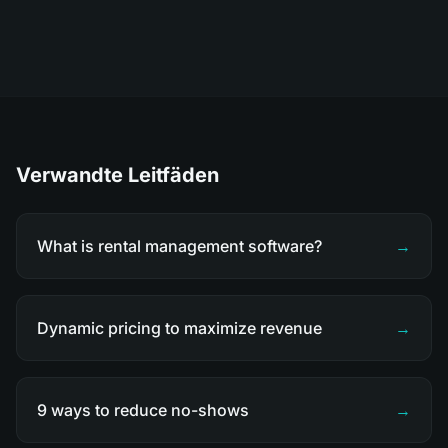
Verwandte Leitfäden
What is rental management software?
→
Dynamic pricing to maximize revenue
→
9 ways to reduce no-shows
→