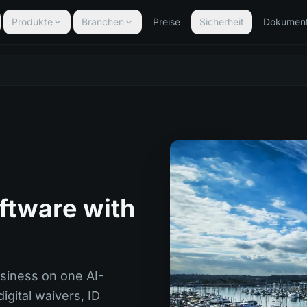
Produkte
Branchen
Preise
Sicherheit
Dokument
ftware with
usiness on one AI-
igital waivers, ID