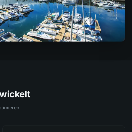
twickelt
ptimieren