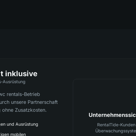
t inklusive
ls-Ausrüstung
pwc rentals-Betrieb
urch unsere Partnerschaft
g ohne Zusatzkosten.
Unternehmenssich
gen und Ausrüstung
RentalTide-Kunden 
Überwachungssystem
tigen mobilen