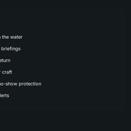
 the water
 briefings
eturn
 craft
no-show protection
erts