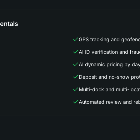
entals
GPS tracking and geofen
AI ID verification and fra
AI dynamic pricing by da
Deposit and no-show prot
Multi-dock and multi-loca
Automated review and re