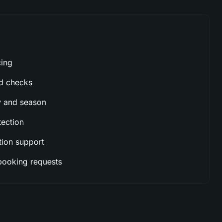
cing
ud checks
y and season
ection
tion support
booking requests