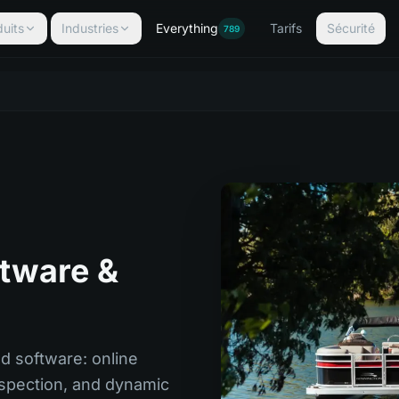
uits
Industries
Everything
Tarifs
Sécurité
789
ftware &
d software: online
nspection, and dynamic