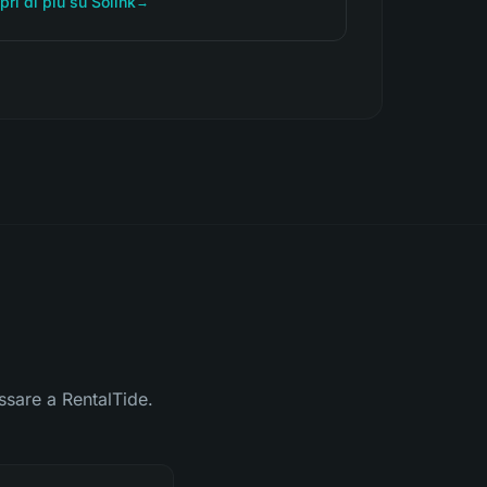
pri di più su Solink
→
ssare a RentalTide.