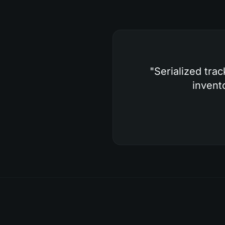
"
Serialized trac
invent