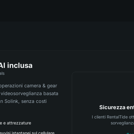
AI inclusa
als
 operazioni camera & gear
a videosorveglianza basata
on Solink, senza costi
Sicurezza ent
I clienti RentalTide o
e e attrezzature
sorveglianza
visi istantanei sul cellulare