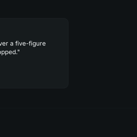
ver a five-figure
opped.
"