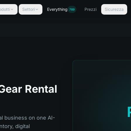
odotti
Settori
Everything
Prezzi
Sicurezza
789
Gear Rental
al business on one AI-
tory, digital