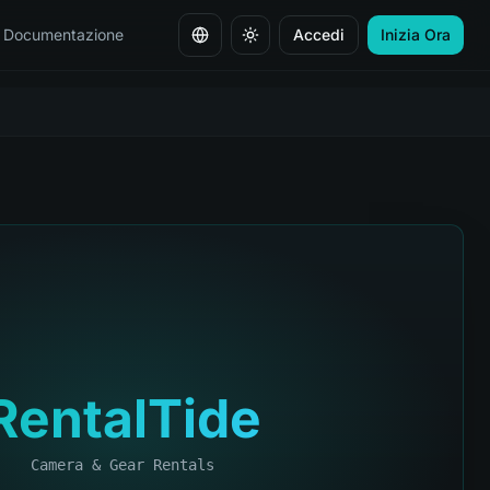
Documentazione
Accedi
Inizia Ora
Cambia lingua
RentalTide
Camera & Gear Rentals