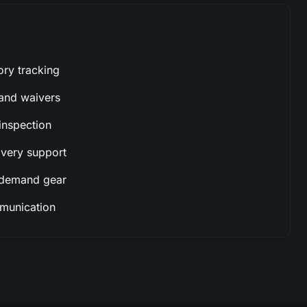
ory tracking
 and waivers
inspection
ivery support
n-demand gear
munication