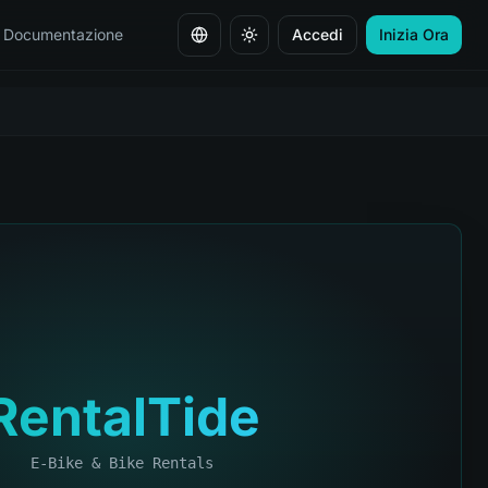
Documentazione
Accedi
Inizia Ora
Cambia lingua
RentalTide
E-Bike & Bike Rentals