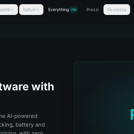
odotti
Settori
Everything
Prezzi
Sicurezza
789
ftware with
one AI-powered
cking, battery and
ricing, with zero