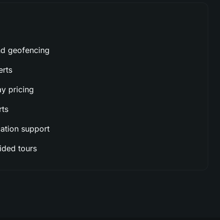
nd geofencing
erts
ay pricing
rts
cation support
ided tours