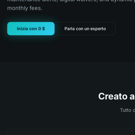
monthly fees.
Inizia con 0 $
Parla con un esperto
Creato a
Tutto 