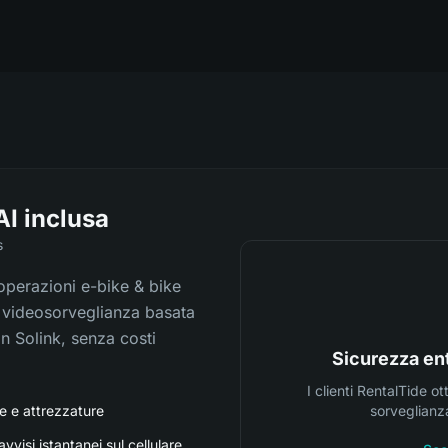
AI inclusa
s
operazioni e-bike & bike
a videosorveglianza basata
on Solink, senza costi
Sicurezza ent
I clienti RentalTide o
e e attrezzature
sorveglianza
visi istantanei sul cellulare