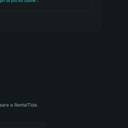
pri di più su Solink
→
sare a RentalTide.