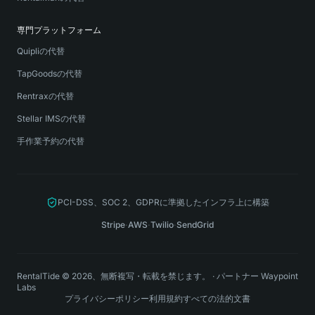
専門プラットフォーム
Quipliの代替
TapGoodsの代替
Rentraxの代替
Stellar IMSの代替
手作業予約の代替
PCI-DSS、SOC 2、GDPRに準拠したインフラ上に構築
Stripe
·
AWS
·
Twilio
·
SendGrid
RentalTide © 2026、無断複写・転載を禁じます。
·
パートナー
Waypoint
Labs
プライバシーポリシー
利用規約
すべての法的文書