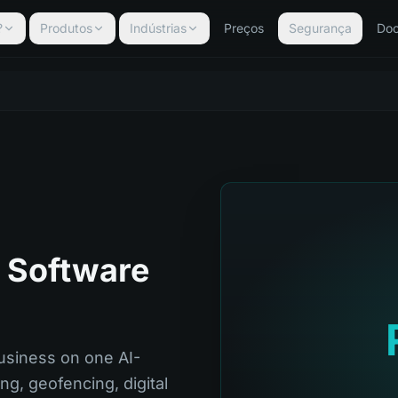
?
Produtos
Indústrias
Preços
Segurança
Do
 Software
usiness on one AI-
g, geofencing, digital