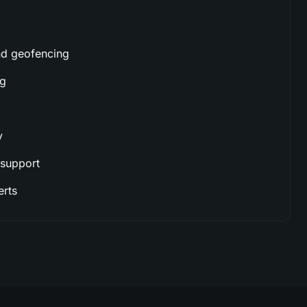
nd geofencing
ng
y
 support
erts