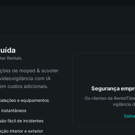
luída
ter Rentals
rações de moped & scooter
 videovigilância com IA
em custos adicionais.
Segurança empre
Os clientes da RentalTid
stalações e equipamentos
vigilância 
 instantâneos
Saiba
ão fácil de incidentes
ão interior e exterior