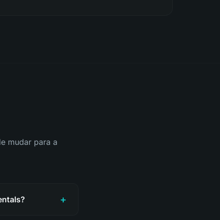
de mudar para a
+
entals?