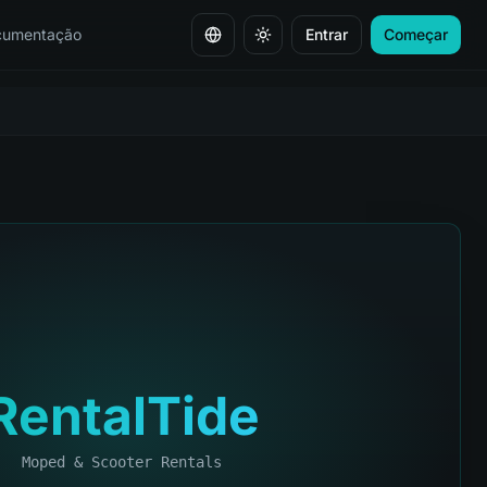
cumentação
Entrar
Começar
Mudar de idioma
RentalTide
Moped & Scooter Rentals