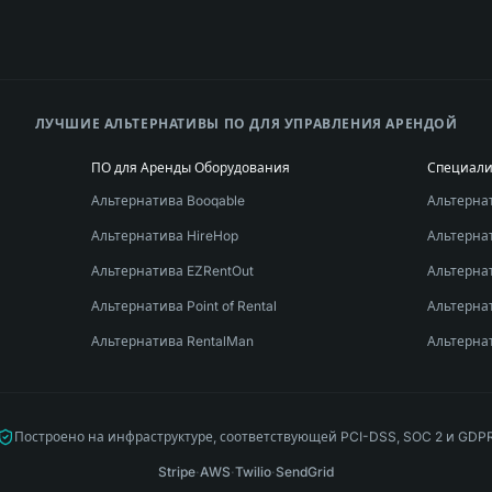
ЛУЧШИЕ АЛЬТЕРНАТИВЫ ПО ДЛЯ УПРАВЛЕНИЯ АРЕНДОЙ
ПО для Аренды Оборудования
Специал
Альтернатива Booqable
Альтернат
Альтернатива HireHop
Альтерна
Альтернатива EZRentOut
Альтерна
Альтернатива Point of Rental
Альтернат
Альтернатива RentalMan
Альтерна
Построено на инфраструктуре, соответствующей PCI-DSS, SOC 2 и GDP
Stripe
·
AWS
·
Twilio
·
SendGrid