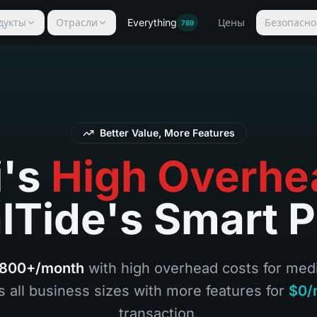
дукты
Отрасли
Everything
Цены
Безопасно
789
Better Value, More Features
i's
High Overhe
lTide's Smart P
800+/month
with high overhead costs for me
s all business sizes with more features for
$0/
transaction.