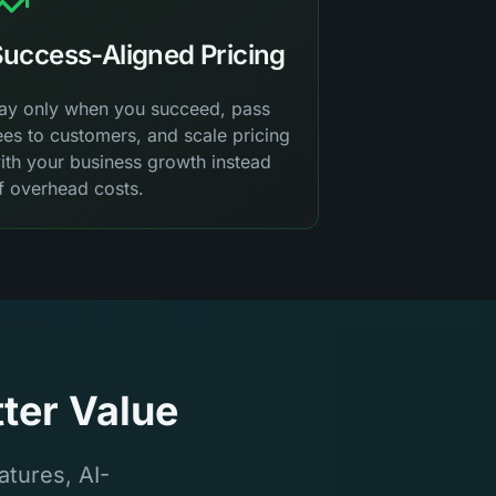
uccess-Aligned Pricing
ay only when you succeed, pass
ees to customers, and scale pricing
ith your business growth instead
f overhead costs.
ter Value
tures, AI-