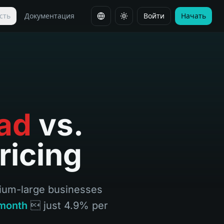
сть
Документация
Войти
Начать
Сменить язык
ad
vs.
ricing
dium-large businesses
month
 just 4.9% per