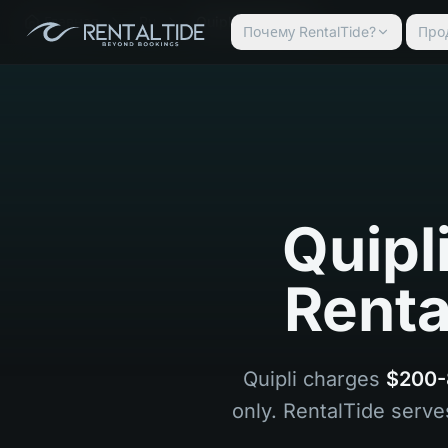
Главная
Ru
Quipli Alternative
Почему RentalTide?
Про
Quipl
Renta
Quipli charges
$200-
only. RentalTide serve