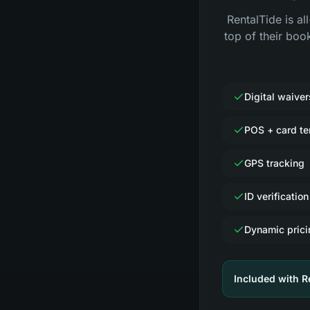
RentalTide is al
top of their boo
Digital waiver
POS + card te
GPS tracking
ID verification
Dynamic prici
Included with R