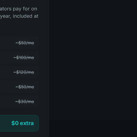
rators pay for on
year, included at
~$50/mo
~$100/mo
~$120/mo
~$50/mo
~$30/mo
$0 extra