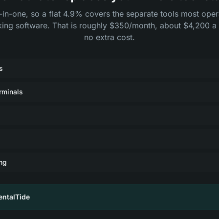
l-in-one, so a flat 4.9% covers the separate tools most ope
king software. That is roughly $350/month, about $4,200 a 
no extra cost.
s
rminals
ng
entalTide