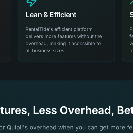
Lean & Efficient
S
RentalTide's efficient platform
P
delivers more features without the
f
overhead, making it accessible to
w
all business sizes.
o
tures, Less Overhead, Bet
or Quipli's overhead when you can get more fea