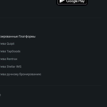
изированные Платформы
ива Quipli
тива TapGoods
тива Rentrax
ива Stellar IMS
тива ручному бронированию
R