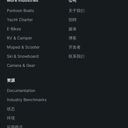
More industries
公司
Pontoon Boats
关于我们
Yacht Charter
招聘
E-Bikes
媒体
RV & Camper
博客
Moped & Scooter
开发者
Ski & Snowboard
联系我们
Camera & Gear
资源
Documentation
Industry Benchmarks
状态
环境
应用商店