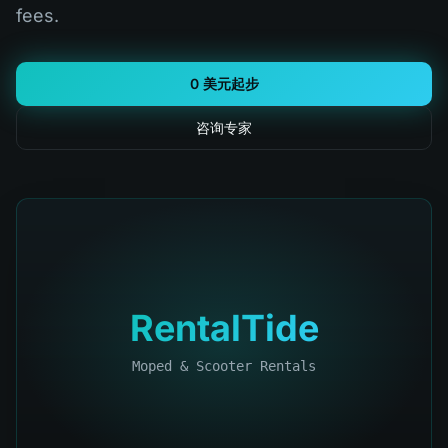
fees.
0 美元起步
咨询专家
RentalTide
Moped & Scooter Rentals