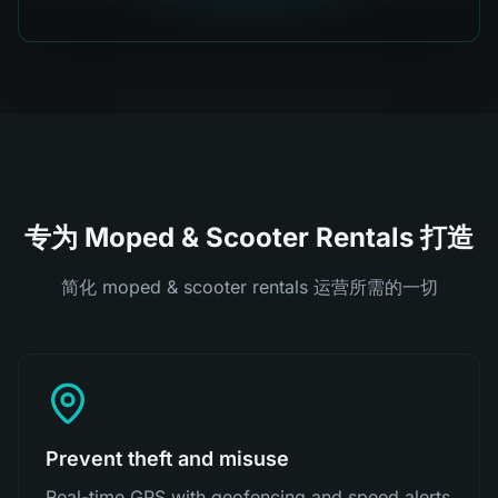
专为 Moped & Scooter Rentals 打造
简化 moped & scooter rentals 运营所需的一切
Prevent theft and misuse
Real-time GPS with geofencing and speed alerts